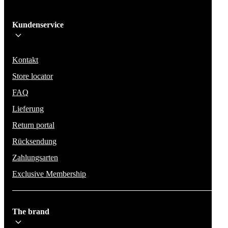
Ich melde mich an!
Kundenservice
Bleib auf dem Laufenden über die neuesten Nachrichten, Kampagnen un
Aktionen. Wir geben deine E-Mail-Adresse nicht weiter und versenden k
Spam.
Kontakt
Store locator
FAQ
Lieferung
Return portal
Rücksendung
Zahlungsarten
Exclusive Membership
The brand