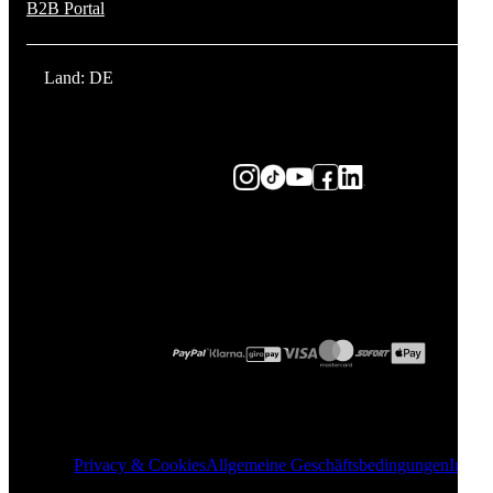
B2B Portal
Land: DE
Privacy & Cookies
Allgemeine Geschäftsbedingungen
Impre