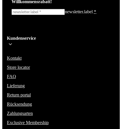
Willkommensrabatt!
newsletter.label
*
Ich melde mich an!
Kundenservice
Bleib auf dem Laufenden über die neuesten Nachrichten, Kampagnen un
Aktionen. Wir geben deine E-Mail-Adresse nicht weiter und versenden k
Spam.
Kontakt
Store locator
FAQ
Lieferung
Return portal
Rücksendung
Zahlungsarten
Exclusive Membership