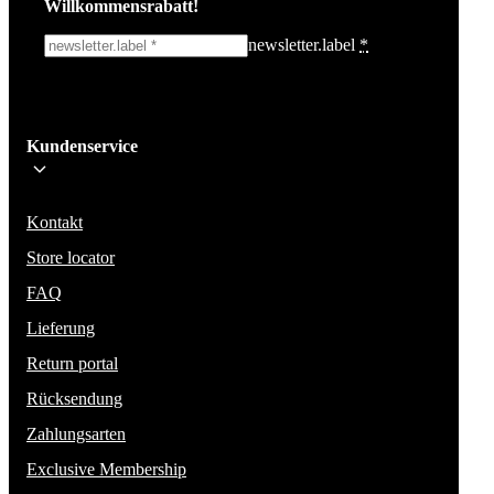
Willkommensrabatt!
newsletter.label
*
Ich melde mich an!
Kundenservice
Bleib auf dem Laufenden über die neuesten Nachrichten, Kampagnen un
Aktionen. Wir geben deine E-Mail-Adresse nicht weiter und versenden k
Spam.
Kontakt
Store locator
FAQ
Lieferung
Return portal
Rücksendung
Zahlungsarten
Exclusive Membership