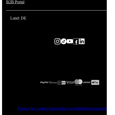
B2B Portal
Land: DE
Privacy & Cookies
Allgemeine Geschäftsbedingungen
Impre