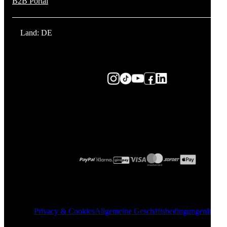
B2B Portal
Land: DE
Privacy & Cookies
Allgemeine Geschäftsbedingungen
Impre