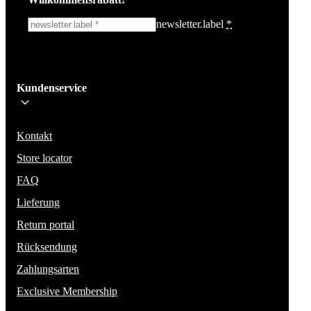
newsletter.label
*
Ich melde mich an!
Kundenservice
Bleib auf dem Laufenden über die neuesten Nachrichten, Kampagnen un
Aktionen. Wir geben deine E-Mail-Adresse nicht weiter und versenden k
Spam.
Kontakt
Store locator
FAQ
Lieferung
Return portal
Rücksendung
Zahlungsarten
Exclusive Membership