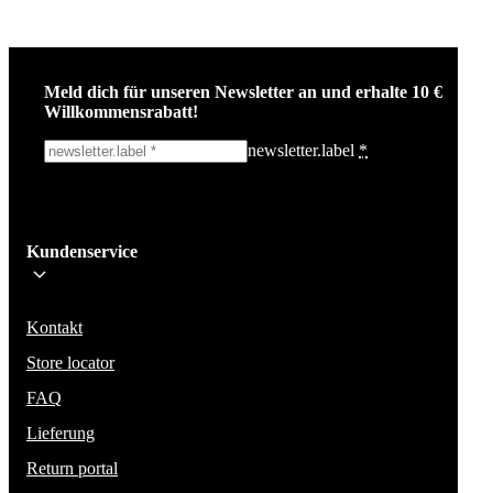
Meld dich für unseren Newsletter an und erhalte 10 €
Willkommensrabatt!
newsletter.label
*
Ich melde mich an!
Kundenservice
Bleib auf dem Laufenden über die neuesten Nachrichten, Kampagnen un
Aktionen. Wir geben deine E-Mail-Adresse nicht weiter und versenden k
Spam.
Kontakt
Store locator
FAQ
Lieferung
Return portal