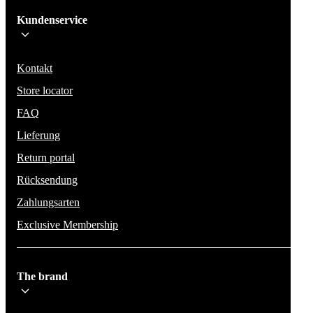
Kundenservice
Bleib auf dem Laufenden über die neuesten Nachrichten, Kampagnen un
Aktionen. Wir geben deine E-Mail-Adresse nicht weiter und versenden k
Spam.
Kontakt
Store locator
FAQ
Lieferung
Return portal
Rücksendung
Zahlungsarten
Exclusive Membership
The brand