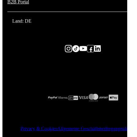
B2B Portal
Land: DE
Privacy & Cookies
Allgemeine Geschäftsbedingungen
Impre