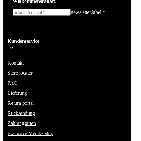
Willkommensrabatt!
newsletter.label
*
Ich melde mich an!
Kundenservice
Bleib auf dem Laufenden über die neuesten Nachrichten, Kampagnen un
Aktionen. Wir geben deine E-Mail-Adresse nicht weiter und versenden k
Spam.
Kontakt
Store locator
FAQ
Lieferung
Return portal
Rücksendung
Zahlungsarten
Exclusive Membership