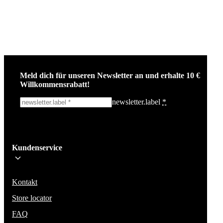
Meld dich für unseren Newsletter an und erhalte 10 €
Willkommensrabatt!
newsletter.label
*
Ich melde mich an!
Kundenservice
Bleib auf dem Laufenden über die neuesten Nachrichten, Kampagnen un
Aktionen. Wir geben deine E-Mail-Adresse nicht weiter und versenden k
Spam.
Kontakt
Store locator
FAQ