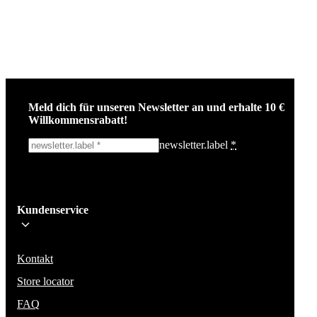
Meld dich für unseren Newsletter an und erhalte 10 €
Willkommensrabatt!
newsletter.label
*
Ich melde mich an!
Kundenservice
Bleib auf dem Laufenden über die neuesten Nachrichten, Kampagnen un
Aktionen. Wir geben deine E-Mail-Adresse nicht weiter und versenden k
Spam.
Kontakt
Store locator
FAQ