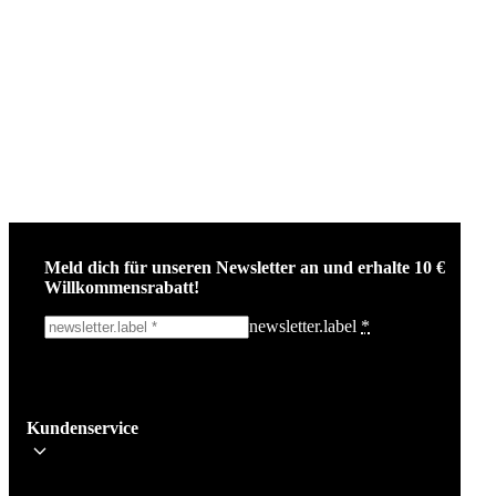
Meld dich für unseren Newsletter an und erhalte 10 €
Willkommensrabatt!
newsletter.label
*
Ich melde mich an!
Kundenservice
Bleib auf dem Laufenden über die neuesten Nachrichten, Kampagnen un
Aktionen. Wir geben deine E-Mail-Adresse nicht weiter und versenden k
Spam.