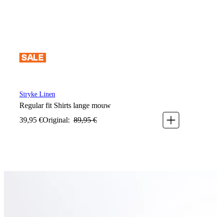
Stryke Linen
Regular fit
Shirts lange mouw
39
,
95
€
Original:
89
,
95
€
Stryke Linen
Regular fit
Shirts lange mouw
39
,
95
€
Original:
89
,
95
€
Größe